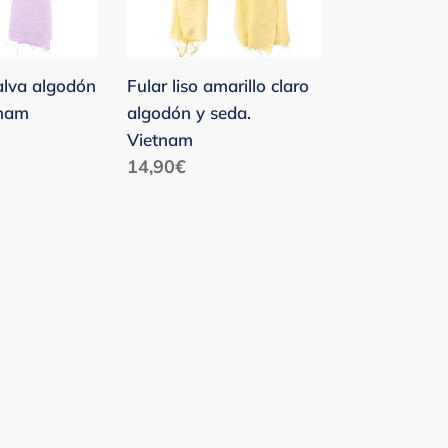
y
seda.
Vietnam
alva algodón
Fular liso amarillo claro
tnam
algodón y seda.
Vietnam
Precio
14,90€
habitual