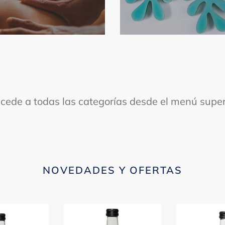
cede a todas las categorías desde el menú super
NOVEDADES Y OFERTAS
Kombucha
Kombucha
jengibre
frutos