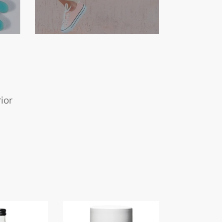
ior
Stick
reparador