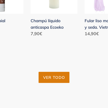
seda.
Vietnam
ial
Champú líquido
Fular liso m
anticaspa Ecoeko
y seda. Vie
Precio
7,90€
Precio
14,90€
habitual
habitual
VER TODO