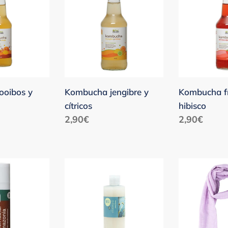
y
rojos
cítricos
e
hibisco
ooibos y
Kombucha jengibre y
Kombucha fr
cítricos
hibisco
Precio
2,90€
Precio
2,90€
habitual
habitual
Champú
Fular
líquido
liso
anticaspa
malva
Ecoeko
algodón
y