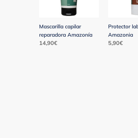
Mascarilla capilar
Protector lab
reparadora Amazonía
Amazonia
Precio
14,90€
Precio
5,90€
habitual
habitual