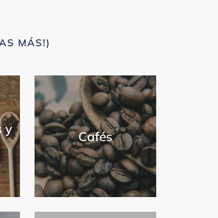
AS MÁS!)
s y
Cafés