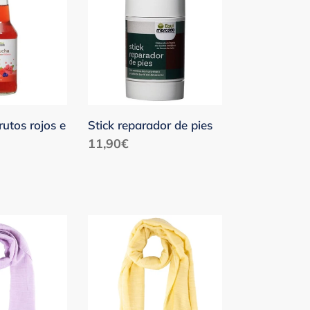
de
pies
utos rojos e
Stick reparador de pies
Precio
11,90€
habitual
Fular
liso
amarillo
claro
algodón