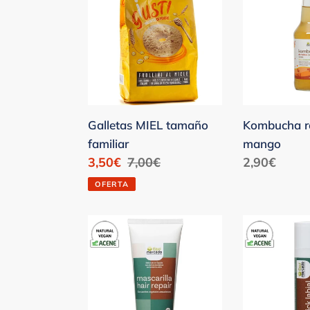
tamaño
y
familiar
mango
Galletas MIEL tamaño
Kombucha r
familiar
mango
Precio
3,50€
Precio
7,00€
Precio
2,90€
de
habitual
habitual
OFERTA
venta
Mascarilla
Protector
capilar
labial
reparadora
Amazonia
Amazonía