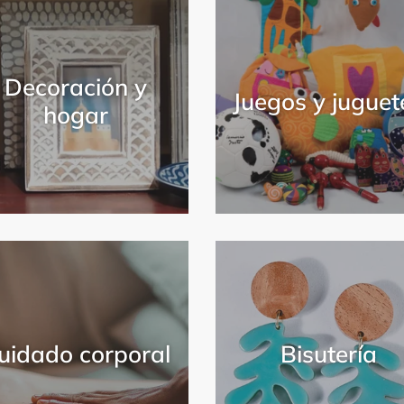
Decoración y
Juegos y juguet
hogar
uidado corporal
Bisutería