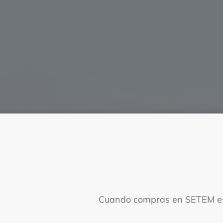
No habrá m
Tu 
No qu
Cuando compras en SETEM está