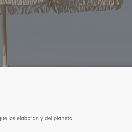
 septiembre
usto
e 🍫☀️
n
e los elaboran y del planeta.