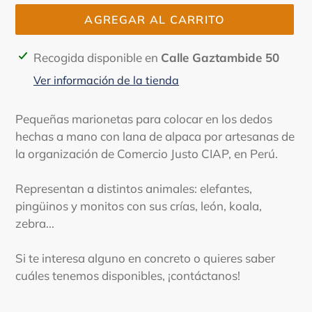
AGREGAR AL CARRITO
Agregando
Recogida disponible en
Calle Gaztambide 50
el
Ver información de la tienda
producto
a
Pequeñas marionetas para colocar en los dedos
tu
hechas a mano con lana de alpaca por artesanas de
carrito
la organización de Comercio Justo CIAP, en Perú.
de
compra
Representan a distintos animales: elefantes,
pingüinos y monitos con sus crías, león, koala,
zebra...
Si te interesa alguno en concreto o quieres saber
cuáles tenemos disponibles, ¡contáctanos!