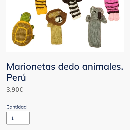
Marionetas dedo animales.
Perú
Precio
3,90€
habitual
Cantidad