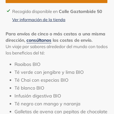
Agregando
Recogida disponible en
Calle Gaztambide 50
el
Ver información de la tienda
producto
a
Para envíos de cinco o más cestas a una misma
tu
dirección,
consúltanos
los costes de envío.
carrito
Un viaje por sabores alrededor del mundo con todos
de
los beneficios del té:
compra
Rooibos BIO
Té
verde con jengibre y lima BIO
Té Chai con especias BIO
Té blanco BIO
Infusión digestiva BIO
Té negro con mango y naranja
Galletas de avena con pepitas de chocolate