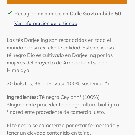
Agregando
Recogida disponible en
Calle Gaztambide 50
el
Ver información de la tienda
producto
a
Los tés Darjeeling son reconocidos en todo el
tu
mundo por su excelente calidad. Este delicioso
carrito
té negro Bio es cultivado en Darjeeling por las
de
mujeres del proyecto de Ambootia al sur del
compra
Himalaya.
20 bolsitas, 36 g. (Envase 100% sostenible*)
Ingredientes:
Té negro Ceylan^º (100%)
^Ingrediente procedente de agricultura biológica
ºIngrediente procedente de comercio justo.
El té negro se caracteriza por estar fermentado y
tener un elevado contenido en teína.